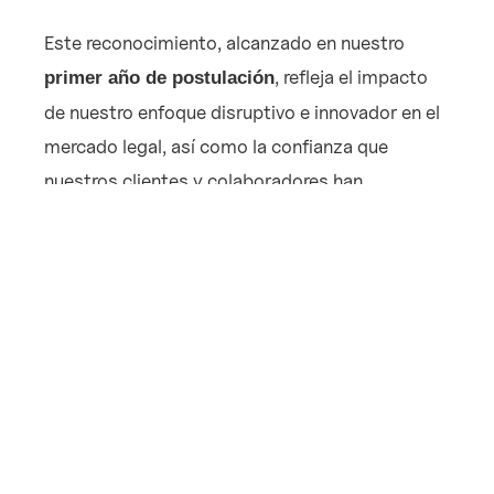
Este reconocimiento, alcanzado en nuestro
, refleja el impacto
primer año de postulación
de nuestro enfoque disruptivo e innovador en el
mercado legal, así como la confianza que
nuestros clientes y colaboradores han
depositado en nosotros. Estar en Band 1 es un
honor reservado para las firmas que lideran la
industria global, destacándose por la calidad de
su trabajo, la retroalimentación de clientes y
colegas, y su capacidad de generar impacto real
en el mercado.
Además, este logro incluye menciones
individuales que nos llenan de orgullo: