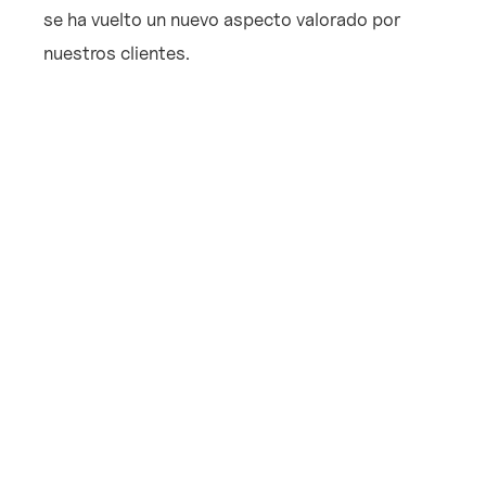
se ha vuelto un nuevo aspecto valorado por
nuestros clientes.
Hacemos uso de la inteligencia artificial y el
«machine learning», por lo que nuestros
honorarios se basan en la asesoría jurídica de
calidad que ofrecemos, y no en tareas
repetitivas, que en el modelo tradicional
representan un volumen importante en la
facturación de horas hombre, esto en Veló lo
hace la tecnología.
Nuestro centro es el cliente
Por lo que contamos con una plataforma
, segura, privada y online, donde
legaltech